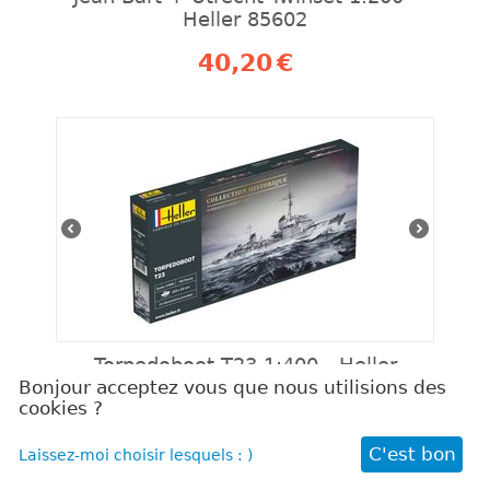
Heller 85602
40,20
€
Torpedoboot T23 1:400 - Heller
81011
Bonjour acceptez vous que nous utilisions des
cookies ?
20,19
€
C'est bon
Laissez-moi choisir lesquels : )