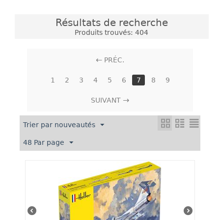
Résultats de recherche
Produits trouvés: 404
PRÉC.
1
2
3
4
5
6
7
8
9
SUIVANT
Trier par nouveautés
48 Par page