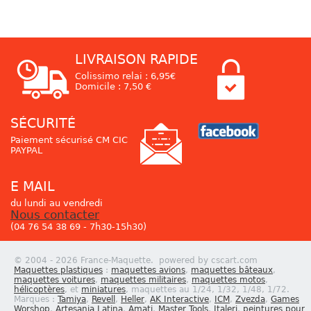
LIVRAISON RAPIDE
Colissimo relai : 6,95€
Domicile : 7,50 €
SÉCURITÉ
Paiement sécurisé CM CIC
PAYPAL
E MAIL
du lundi au vendredi
Nous contacter
(04 76 54 38 69 - 7h30-15h30)
© 2004 - 2026 France-Maquette. powered by cscart.com
Maquettes plastiques
:
maquettes avions
,
maquettes bâteaux
,
maquettes voitures
,
maquettes militaires
,
maquettes motos
,
hélicoptères
, et
miniatures
, maquettes au 1/24, 1/32, 1/48, 1/72.
Marques :
Tamiya
,
Revell
,
Heller
,
AK Interactive
,
ICM
,
Zvezda
,
Games
Worshop
,
Artesania Latina
,
Amati
,
Master Tools
,
Italeri
,
peintures pour