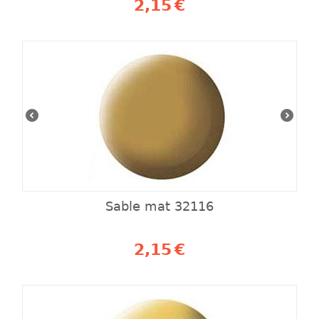
2,15
€
Sable mat 32116
2,15
€