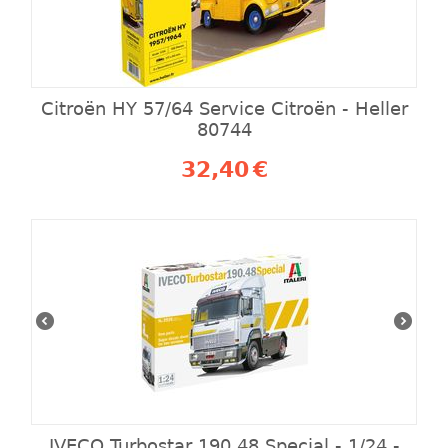
Citroën HY 57/64 Service Citroën - Heller
80744
32,40
€
IVECO Turbostar 190.48 Special ‐ 1/24 -