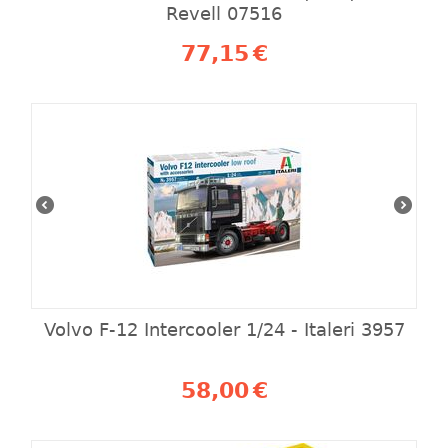
Revell 07516
77,15
€
Volvo F‐12 Intercooler 1/24 - Italeri 3957
58,00
€