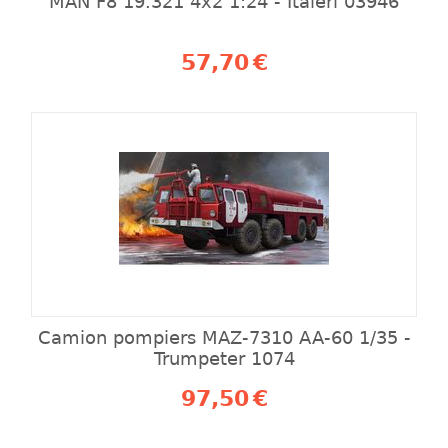
MAN F8 19.321 4x2 1:24 - Italeri 03946
57,70
€
Camion pompiers MAZ-7310 AA-60 1/35 -
Trumpeter 1074
97,50
€