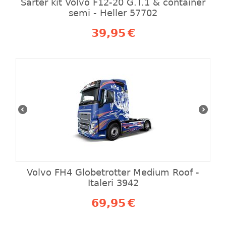
Sarter kit Volvo F12-20 G.T.1 & container
semi - Heller 57702
39,95
€
Volvo FH4 Globetrotter Medium Roof -
Italeri 3942
69,95
€