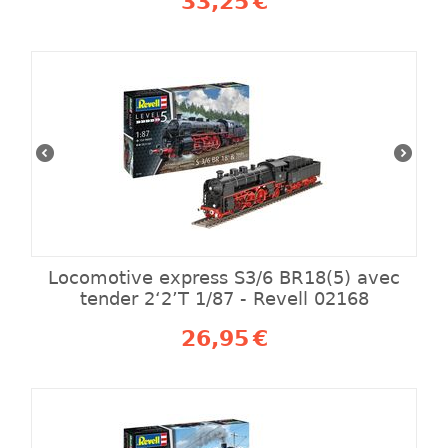
33,25
€
Locomotive express S3/6 BR18(5) avec
tender 2‘2’T 1/87 - Revell 02168
26,95
€