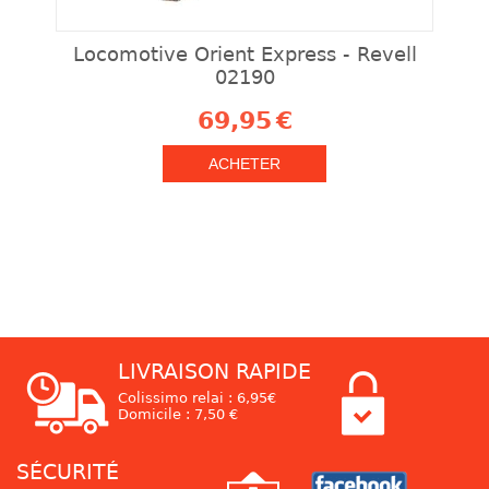
Locomotive Orient Express - Revell
02190
69,95
€
ACHETER
LIVRAISON RAPIDE
Colissimo relai : 6,95€
Domicile : 7,50 €
SÉCURITÉ