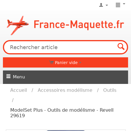
Panier vide
Menu
Accueil
/
Accessoires modélisme
/
Outils
/
ModelSet Plus - Outils de modélisme - Revell
29619