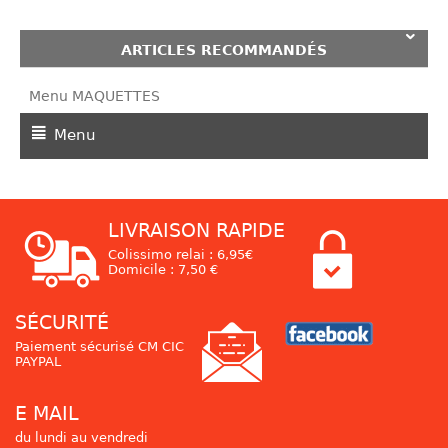
ARTICLES RECOMMANDÉS
Menu MAQUETTES
Menu
LIVRAISON RAPIDE
Colissimo relai : 6,95€
Domicile : 7,50 €
SÉCURITÉ
Paiement sécurisé CM CIC
PAYPAL
E MAIL
du lundi au vendredi