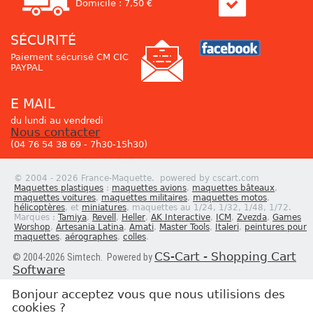
Domicile : 7,50 €
SÉCURITÉ
Paiement sécurisé CM CIC
PAYPAL
E MAIL
du lundi au vendredi
Nous contacter
(04 76 54 38 69 - 7h30-15h30)
© 2004 - 2026 France-Maquette. powered by cscart.com
Maquettes plastiques
:
maquettes avions
,
maquettes bâteaux
,
maquettes voitures
,
maquettes militaires
,
maquettes motos
,
hélicoptères
, et
miniatures
, maquettes au 1/24, 1/32, 1/48, 1/72.
Marques :
Tamiya
,
Revell
,
Heller
,
AK Interactive
,
ICM
,
Zvezda
,
Games
Worshop
,
Artesania Latina
,
Amati
,
Master Tools
,
Italeri
,
peintures pour
maquettes
,
aérographes
,
colles
.
CS-Cart - Shopping Cart
© 2004-2026 Simtech. Powered by
Software
Bonjour acceptez vous que nous utilisions des
cookies ?
Newsletter