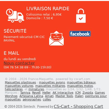
LIVRAISON RAPIDE
Colissimo relai : 6,95€
Domicile : 7,50 €
SÉCURITÉ
Paiement sécurisé CM CIC
PAYPAL
E MAIL
du lundi au vendredi
Nous contacter
(04 76 54 38 69 - 7h30-15h30)
© 2004 - 2026 France-Maquette. powered by cscart.com
Maquettes plastiques
:
maquettes avions
,
maquettes bâteaux
,
maquettes voitures
,
maquettes militaires
,
maquettes motos
,
hélicoptères
, et
miniatures
, maquettes au 1/24, 1/32, 1/48, 1/72.
Marques :
Tamiya
,
Revell
,
Heller
,
AK Interactive
,
ICM
,
Zvezda
,
Games
Worshop
,
Artesania Latina
,
Amati
,
Master Tools
,
Italeri
,
peintures pour
maquettes
,
aérographes
,
colles
.
CS-Cart - Shopping Cart
© 2004-2026 Simtech. Powered by