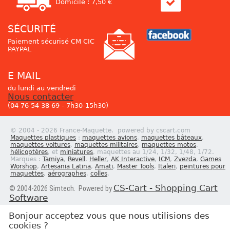
Domicile : 7,50 €
SÉCURITÉ
Paiement sécurisé CM CIC
PAYPAL
E MAIL
du lundi au vendredi
Nous contacter
(04 76 54 38 69 - 7h30-15h30)
© 2004 - 2026 France-Maquette. powered by cscart.com
Maquettes plastiques
:
maquettes avions
,
maquettes bâteaux
,
maquettes voitures
,
maquettes militaires
,
maquettes motos
,
hélicoptères
, et
miniatures
, maquettes au 1/24, 1/32, 1/48, 1/72.
Marques :
Tamiya
,
Revell
,
Heller
,
AK Interactive
,
ICM
,
Zvezda
,
Games
Worshop
,
Artesania Latina
,
Amati
,
Master Tools
,
Italeri
,
peintures pour
maquettes
,
aérographes
,
colles
.
CS-Cart - Shopping Cart
© 2004-2026 Simtech. Powered by
Software
Bonjour acceptez vous que nous utilisions des
cookies ?
Newsletter