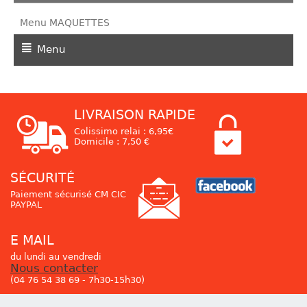
Menu MAQUETTES
Menu
LIVRAISON RAPIDE
Colissimo relai : 6,95€
Domicile : 7,50 €
SÉCURITÉ
Paiement sécurisé CM CIC
PAYPAL
E MAIL
du lundi au vendredi
Nous contacter
(04 76 54 38 69 - 7h30-15h30)