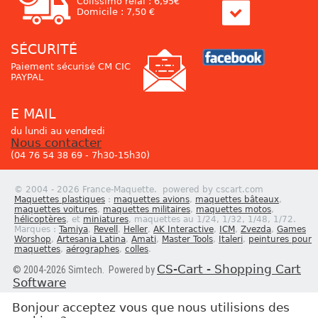
Colissimo relai : 6,95€
Domicile : 7,50 €
SÉCURITÉ
Paiement sécurisé CM CIC
PAYPAL
E MAIL
du lundi au vendredi
Nous contacter
(04 76 54 38 69 - 7h30-15h30)
© 2004 - 2026 France-Maquette. powered by cscart.com
Maquettes plastiques
:
maquettes avions
,
maquettes bâteaux
,
maquettes voitures
,
maquettes militaires
,
maquettes motos
,
hélicoptères
, et
miniatures
, maquettes au 1/24, 1/32, 1/48, 1/72.
Marques :
Tamiya
,
Revell
,
Heller
,
AK Interactive
,
ICM
,
Zvezda
,
Games
Worshop
,
Artesania Latina
,
Amati
,
Master Tools
,
Italeri
,
peintures pour
maquettes
,
aérographes
,
colles
.
CS-Cart - Shopping Cart
© 2004-2026 Simtech. Powered by
Software
Bonjour acceptez vous que nous utilisions des