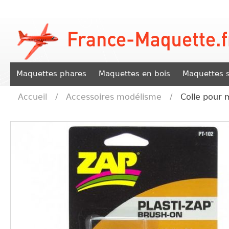
Maquettes phares
Maquettes en bois
Maquettes s
Accueil
/
Accessoires modélisme
/
Colle pour