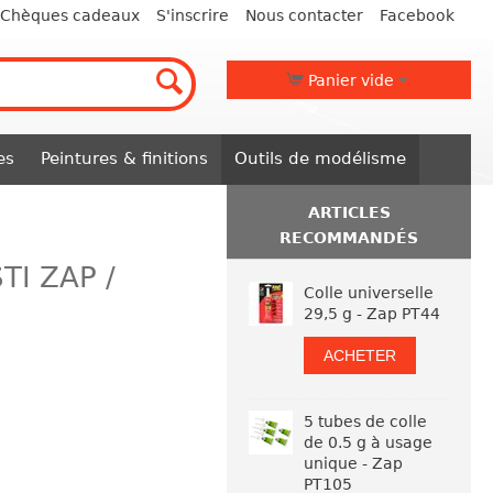
Chèques cadeaux
S'inscrire
Nous contacter
Facebook
Panier vide
es
Peintures & finitions
Outils de modélisme
ARTICLES
RECOMMANDÉS
TI ZAP /
Colle universelle
29,5 g - Zap PT44
ACHETER
5 tubes de colle
de 0.5 g à usage
unique - Zap
PT105