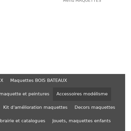
Menu MAQUETTES
UX
Maquettes BOIS BATEAUX
 maquette et peintures
Accessoires modélisme
Kit d'amélioration maquettes
Decors maquettes
ibrairie et catalogues
Jouets, maquettes enfants