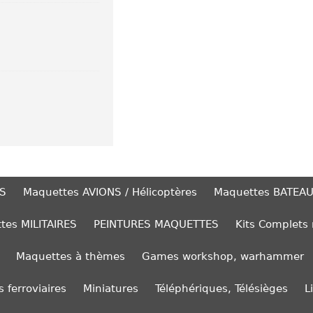
S
Maquettes AVIONS / Hélicoptères
Maquettes BATEA
tes MILITAIRES
PEINTURES MAQUETTES
Kits Complets
Maquettes à thèmes
Games workshop, warhammer
 ferroviaires
Miniatures
Téléphériques, Télésièges
L