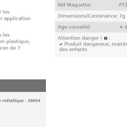
Réf Maquette:
PT
 les
Dimensions/Contenance:
7g
r application
Age conseillé:
+ d
 les
Attention danger !
:
en plastique,
Produit dangereux, mainte
acon de 7
des enfants
e métallique - 39604