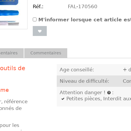
Réf.:
FAL-170560
M'informer lorsque cet article es
entaires
Commentaires
outils de
Age conseillé:
+ d
Niveau de difficulté:
Co
isme
Attention danger !
:
Petites pièces, Interdit a
r, référence
ionnés de
pour les