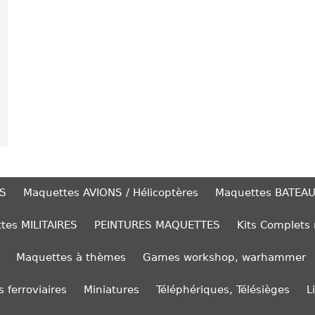
S
Maquettes AVIONS / Hélicoptères
Maquettes BATEA
tes MILITAIRES
PEINTURES MAQUETTES
Kits Complets
Maquettes à thèmes
Games workshop, warhammer
 ferroviaires
Miniatures
Téléphériques, Télésièges
L