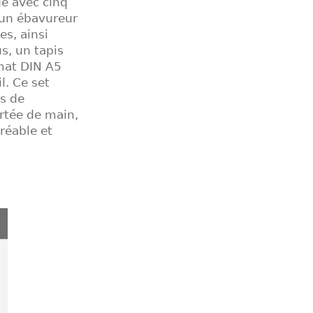
ge avec cinq
 un ébavureur
es, ainsi
us, un tapis
rmat DIN A5
l. Ce set
ts de
ortée de main,
réable et