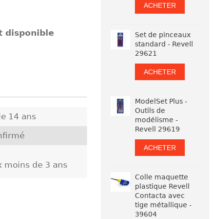
ACHETER
t disponible
Set de pinceaux
standard - Revell
29621
ACHETER
ModelSet Plus -
Outils de
e 14 ans
modélisme -
Revell 29619
nfirmé
ACHETER
ux moins de 3 ans
Colle maquette
plastique Revell
Contacta avec
tige métallique -
39604