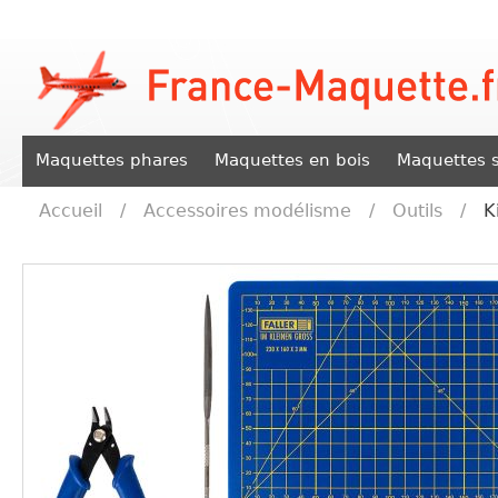
Maquettes phares
Maquettes en bois
Maquettes s
Accueil
/
Accessoires modélisme
/
Outils
/
K