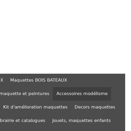
UX
Maquettes BOIS BATEAUX
 maquette et peintures
Accessoires modélisme
Kit d'amélioration maquettes
Decors maquettes
ibrairie et catalogues
Jouets, maquettes enfants