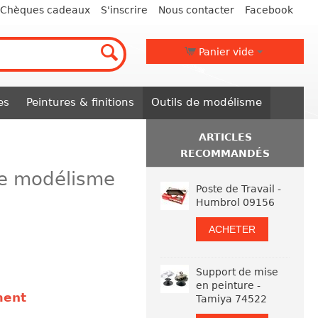
Chèques cadeaux
S'inscrire
Nous contacter
Facebook
Panier vide
es
Peintures & finitions
Outils de modélisme
ARTICLES
RECOMMANDÉS
de modélisme
Poste de Travail -
Humbrol 09156
ACHETER
Support de mise
en peinture -
ment
Tamiya 74522