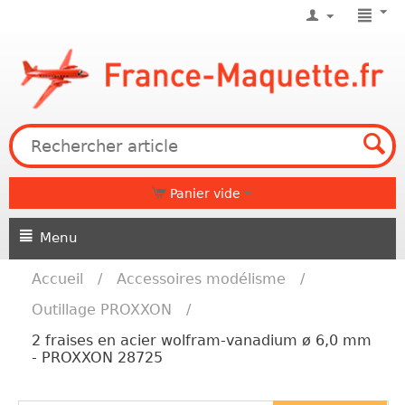
Panier vide
Menu
Accueil
/
Accessoires modélisme
/
Outillage PROXXON
/
2 fraises en acier wolfram-vanadium ø 6,0 mm
- PROXXON 28725