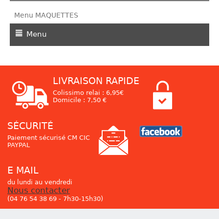
Menu MAQUETTES
Menu
LIVRAISON RAPIDE
Colissimo relai : 6,95€
Domicile : 7,50 €
SÉCURITÉ
Paiement sécurisé CM CIC
PAYPAL
E MAIL
du lundi au vendredi
Nous contacter
(04 76 54 38 69 - 7h30-15h30)