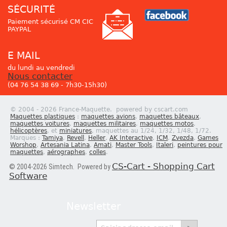
SÉCURITÉ
Paiement sécurisé CM CIC
PAYPAL
E MAIL
du lundi au vendredi
Nous contacter
(04 76 54 38 69 - 7h30-15h30)
© 2004 - 2026 France-Maquette. powered by cscart.com
Maquettes plastiques
:
maquettes avions
,
maquettes bâteaux
,
maquettes voitures
,
maquettes militaires
,
maquettes motos
,
hélicoptères
, et
miniatures
, maquettes au 1/24, 1/32, 1/48, 1/72.
Marques :
Tamiya
,
Revell
,
Heller
,
AK Interactive
,
ICM
,
Zvezda
,
Games
Worshop
,
Artesania Latina
,
Amati
,
Master Tools
,
Italeri
,
peintures pour
maquettes
,
aérographes
,
colles
.
CS-Cart - Shopping Cart
© 2004-2026 Simtech. Powered by
Software
Newsletter