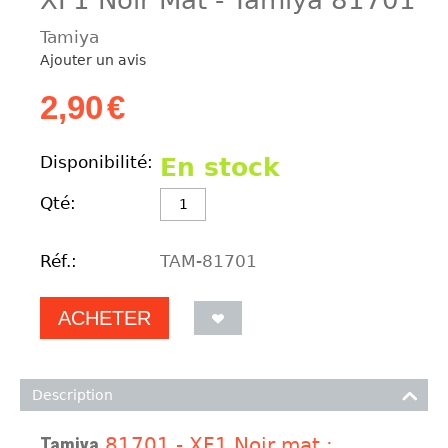
Tamiya
Ajouter un avis
2,90
€
Disponibilité:
En stock
Qté:
Réf.:
TAM-81701
ACHETER
Description
Tamiya
81701 - XF1 Noir mat :