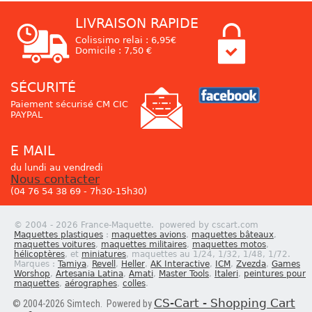
LIVRAISON RAPIDE
Colissimo relai : 6,95€
Domicile : 7,50 €
SÉCURITÉ
Paiement sécurisé CM CIC
PAYPAL
E MAIL
du lundi au vendredi
Nous contacter
(04 76 54 38 69 - 7h30-15h30)
© 2004 - 2026 France-Maquette. powered by cscart.com
Maquettes plastiques
:
maquettes avions
,
maquettes bâteaux
,
maquettes voitures
,
maquettes militaires
,
maquettes motos
,
hélicoptères
, et
miniatures
, maquettes au 1/24, 1/32, 1/48, 1/72.
Marques :
Tamiya
,
Revell
,
Heller
,
AK Interactive
,
ICM
,
Zvezda
,
Games
Worshop
,
Artesania Latina
,
Amati
,
Master Tools
,
Italeri
,
peintures pour
maquettes
,
aérographes
,
colles
.
CS-Cart - Shopping Cart
© 2004-2026 Simtech. Powered by