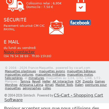
Colissimo relai : 6,95€
Domicile : 7,50 €
SÉCURITÉ
Paiement sécurisé CM CIC
PAYPAL
E MAIL
du lundi au vendredi
Nous contacter
(04 76 54 38 69 - 7h30-15h30)
© 2004 - 2026 France-Maquette. powered by cscart.com
Maquettes plastiques
:
maquettes avions
,
maquettes bâteaux
,
maquettes voitures
,
maquettes militaires
,
maquettes motos
,
hélicoptères
, et
miniatures
, maquettes au 1/24, 1/32, 1/48, 1/72.
Marques :
Tamiya
,
Revell
,
Heller
,
AK Interactive
,
ICM
,
Zvezda
,
Games
Worshop
,
Artesania Latina
,
Amati
,
Master Tools
,
Italeri
,
peintures pour
maquettes
,
aérographes
,
colles
.
CS-Cart - Shopping Cart
© 2004-2026 Simtech. Powered by
Software
Bonjour acceptez vous que nous utilisions des