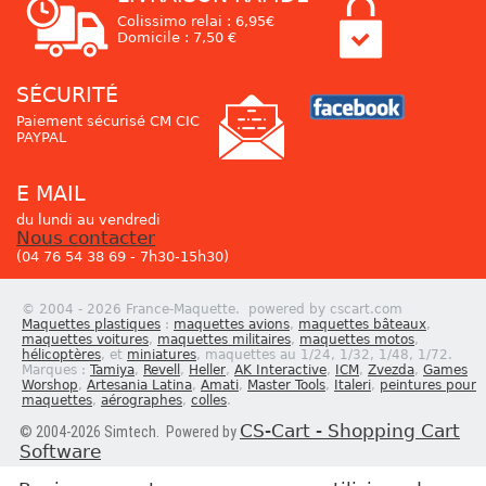
Colissimo relai : 6,95€
Domicile : 7,50 €
SÉCURITÉ
Paiement sécurisé CM CIC
PAYPAL
E MAIL
du lundi au vendredi
Nous contacter
(04 76 54 38 69 - 7h30-15h30)
© 2004 - 2026 France-Maquette. powered by cscart.com
Maquettes plastiques
:
maquettes avions
,
maquettes bâteaux
,
maquettes voitures
,
maquettes militaires
,
maquettes motos
,
hélicoptères
, et
miniatures
, maquettes au 1/24, 1/32, 1/48, 1/72.
Marques :
Tamiya
,
Revell
,
Heller
,
AK Interactive
,
ICM
,
Zvezda
,
Games
Worshop
,
Artesania Latina
,
Amati
,
Master Tools
,
Italeri
,
peintures pour
maquettes
,
aérographes
,
colles
.
CS-Cart - Shopping Cart
© 2004-2026 Simtech. Powered by
Software