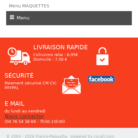
Menu MAQUETTES
Menu
LIVRAISON RAPIDE
Colissimo relai : 6,95€
Domicile : 7,50 €
SÉCURITÉ
Paiement sécurisé CM CIC
PAYPAL
E MAIL
du lundi au vendredi
Nous contacter
(04 76 54 38 69 - 7h30-15h30)
© 2004 - 2026 France-Maquette. powered by cscart.com