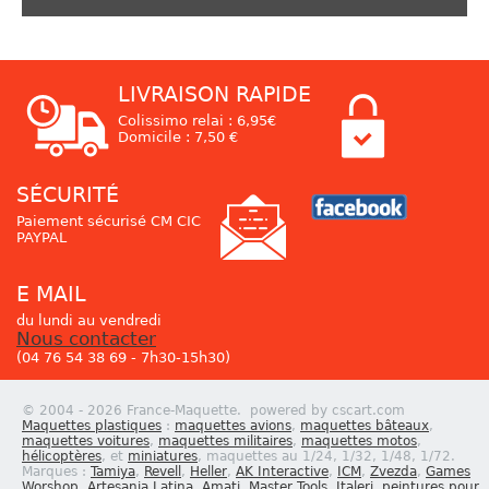
LIVRAISON RAPIDE
Colissimo relai : 6,95€
Domicile : 7,50 €
SÉCURITÉ
Paiement sécurisé CM CIC
PAYPAL
E MAIL
du lundi au vendredi
Nous contacter
(04 76 54 38 69 - 7h30-15h30)
© 2004 - 2026 France-Maquette. powered by cscart.com
Maquettes plastiques
:
maquettes avions
,
maquettes bâteaux
,
maquettes voitures
,
maquettes militaires
,
maquettes motos
,
hélicoptères
, et
miniatures
, maquettes au 1/24, 1/32, 1/48, 1/72.
Marques :
Tamiya
,
Revell
,
Heller
,
AK Interactive
,
ICM
,
Zvezda
,
Games
Worshop
,
Artesania Latina
,
Amati
,
Master Tools
,
Italeri
,
peintures pour