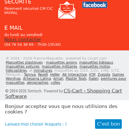
SÉCURITÉ
Paiement sécurisé CM CIC
PAYPAL
E MAIL
du lundi au vendredi
Nous contacter
(04 76 54 38 69 - 7h30-15h30)
© 2004 - 2026 France-Maquette. powered by cscart.com
Maquettes plastiques
:
maquettes avions
,
maquettes bâteaux
,
maquettes voitures
,
maquettes militaires
,
maquettes motos
,
hélicoptères
, et
miniatures
, maquettes au 1/24, 1/32, 1/48, 1/72.
Marques :
Tamiya
,
Revell
,
Heller
,
AK Interactive
,
ICM
,
Zvezda
,
Games
Worshop
,
Artesania Latina
,
Amati
,
Master Tools
,
Italeri
,
peintures pour
maquettes
,
aérographes
,
colles
.
CS-Cart - Shopping Cart
© 2004-2026 Simtech. Powered by
Software
Bonjour acceptez vous que nous utilisions des
cookies ?
Newsletter
C'est bon
Laissez-moi choisir lesquels : )