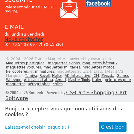
Paiement sécurisé CM CIC
PAYPAL
E MAIL
du lundi au vendredi
Nous contacter
(04 76 54 38 69 - 7h30-15h30)
© 2004 - 2026 France-Maquette. powered by cscart.com
Maquettes plastiques
:
maquettes avions
,
maquettes bâteaux
,
maquettes voitures
,
maquettes militaires
,
maquettes motos
,
hélicoptères
, et
miniatures
, maquettes au 1/24, 1/32, 1/48, 1/72.
Marques :
Tamiya
,
Revell
,
Heller
,
AK Interactive
,
ICM
,
Zvezda
,
Games
Worshop
,
Artesania Latina
,
Amati
,
Master Tools
,
Italeri
,
peintures pour
maquettes
,
aérographes
,
colles
.
CS-Cart - Shopping Cart
© 2004-2026 Simtech. Powered by
Software
Bonjour acceptez vous que nous utilisions des
cookies ?
Newsletter
C'est bon
Laissez-moi choisir lesquels : )