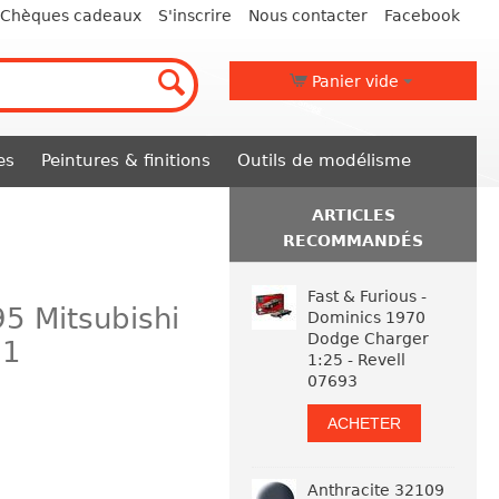
Chèques cadeaux
S'inscrire
Nous contacter
Facebook
Panier vide
es
Peintures & finitions
Outils de modélisme
ARTICLES
RECOMMANDÉS
Fast & Furious -
95 Mitsubishi
Dominics 1970
Dodge Charger
91
1:25 - Revell
07693
ACHETER
Anthracite 32109