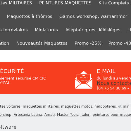
tes MILITAIRES
PEINTURES MAQUETTES
Kits Complets
Maquettes à thèmes
Games workshop, warhammer
 ferroviaires
Miniatures
Téléphériques, Télésièges
L
ation
Nouveautés Maquettes
Promo -25%
Promo -4
ÉCURITÉ
E MAIL
aiement sécurisé CM CIC
du lundi au vendr
AYPAL
Nous contact
(04 76 54 38 69 -
es voitures
,
maquettes militaires
,
maquettes motos
,
hélicoptères
, et
mini
orshop
,
Artesania Latina
,
Amati
,
Master Tools
,
Italeri
,
peintures pour maqu
oftware