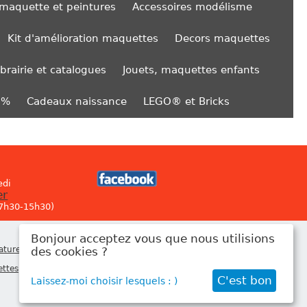
 maquette et peintures
Accessoires modélisme
Kit d'amélioration maquettes
Decors maquettes
ibrairie et catalogues
Jouets, maquettes enfants
0%
Cadeaux naissance
LEGO® et Bricks
edi
er
 7h30-15h30)
Bonjour acceptez vous que nous utilisions
Newsletter
atures
,
des cookies ?
ettes
,
C'est bon
Laissez-moi choisir lesquels : )