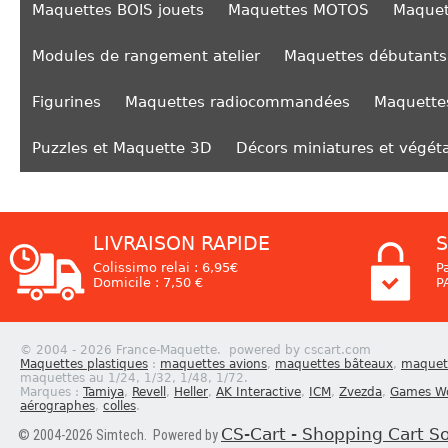
Maquettes BOIS jouets
Maquettes MOTOS
Maquet
Modules de rangement atelier
Maquettes débutants
Figurines
Maquettes radiocommandées
Maquettes
Puzzles et Maquette 3D
Décors miniatures et végét
LIVRAISON RAPIDE
S
Colissimo relai : 6,95€
P
Domicile : 7,50 €
P
© 2004 - 2026 France-Maquette. powered by cscart.com
Maquettes plastiques
:
maquettes avions
,
maquettes bâteaux
,
maquett
maquettes au 1/24, 1/32, 1/48, 1/72.
Marques :
Tamiya
,
Revell
,
Heller
,
AK Interactive
,
ICM
,
Zvezda
,
Games W
aérographes
,
colles
.
CS-Cart - Shopping Cart S
© 2004-2026 Simtech. Powered by