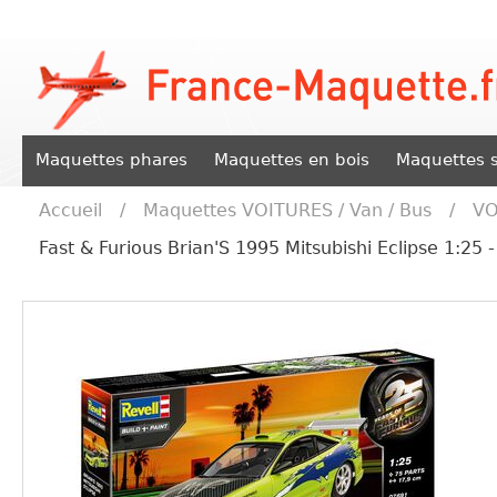
Maquettes phares
Maquettes en bois
Maquettes s
Accueil
/
Maquettes VOITURES / Van / Bus
/
VO
Fast & Furious Brian'S 1995 Mitsubishi Eclipse 1:25 