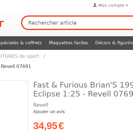
Mon compte
péciales & coffrets
Maquettes faciles
Décors & figurin
ITURES de sport
/
- Revell 07691
Fast & Furious Brian'S 19
Eclipse 1:25 - Revell 076
Revell
Ajouter un avis
34,95
€