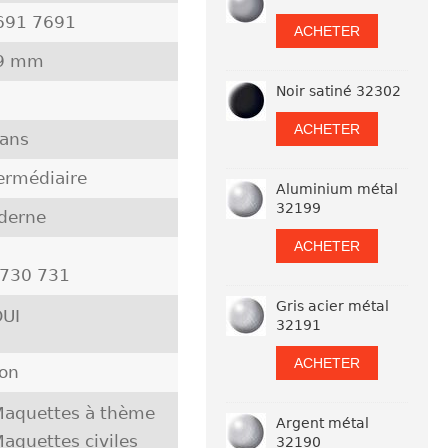
691 7691
ACHETER
9 mm
Noir satiné 32302
ACHETER
 ans
ermédiaire
Aluminium métal
32199
derne
ACHETER
 730 731
Gris acier métal
UI
32191
ACHETER
pon
aquettes à thème
Argent métal
aquettes civiles
32190