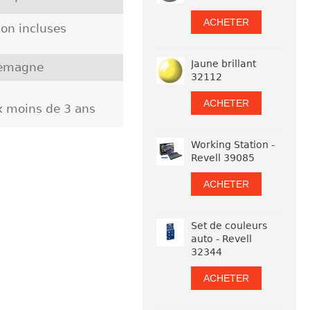
ACHETER
on incluses
Jaune brillant
lemagne
32112
ACHETER
ux moins de 3 ans
Working Station -
Revell 39085
ACHETER
Set de couleurs
auto - Revell
32344
ACHETER