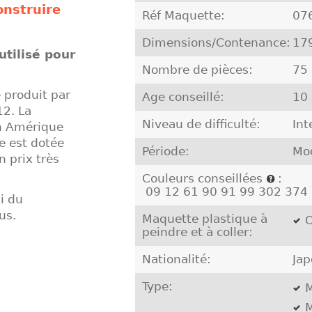
onstruire
Réf Maquette:
07
Dimensions/Contenance:
17
utilisé pour
Nombre de pièces:
75
 produit par
Age conseillé:
10
12. La
Niveau de difficulté:
Int
en Amérique
e est dotée
Période:
Mo
 prix très
Couleurs conseillées
:
09 12 61 90 91 99 302 374
i du
us.
Maquette plastique à
O
peindre et à coller:
Nationalité:
Ja
Type:
M
M