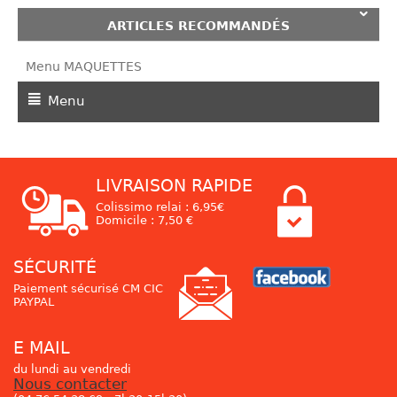
ARTICLES RECOMMANDÉS
Menu MAQUETTES
Menu
LIVRAISON RAPIDE
Colissimo relai : 6,95€
Domicile : 7,50 €
SÉCURITÉ
Paiement sécurisé CM CIC
PAYPAL
E MAIL
du lundi au vendredi
Nous contacter