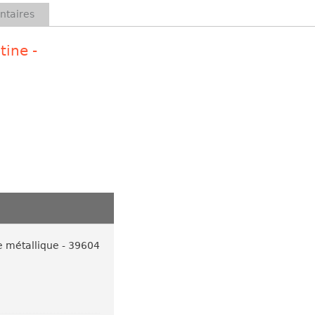
taires
tine -
e métallique - 39604