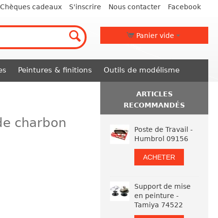
Chèques cadeaux
S'inscrire
Nous contacter
Facebook
Panier vide
es
Peintures & finitions
Outils de modélisme
ARTICLES
RECOMMANDÉS
 de charbon
Poste de Travail -
Humbrol 09156
ACHETER
Support de mise
en peinture -
Tamiya 74522