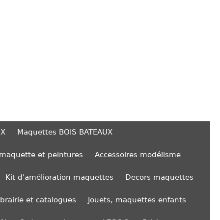
UX
Maquettes BOIS BATEAUX
 maquette et peintures
Accessoires modélisme
Kit d'amélioration maquettes
Decors maquettes
ibrairie et catalogues
Jouets, maquettes enfants