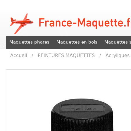
Maquettes phares
Maquettes en bois
Maquettes s
Accueil
/
PEINTURES MAQUETTES
/
Acryliques 