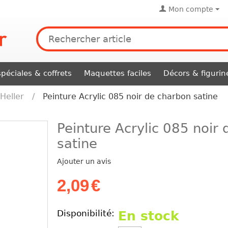
Mon compte
péciales & coffrets
Maquettes faciles
Décors & figurin
Heller
/
Peinture Acrylic 085 noir de charbon satine
Peinture Acrylic 085 noir
satine
Ajouter un avis
2,09
€
Disponibilité:
En stock