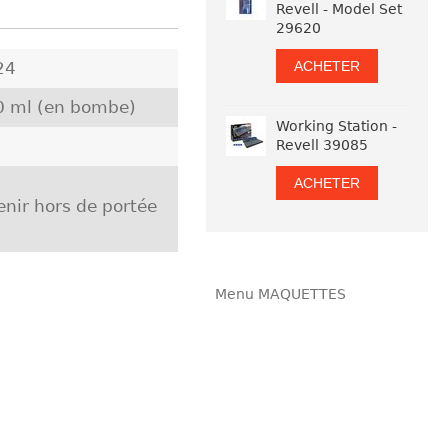
Revell - Model Set
29620
ACHETER
24
0 ml (en bombe)
Working Station -
Revell 39085
ACHETER
nir hors de portée
Menu MAQUETTES