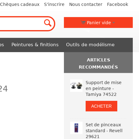
Chèques cadeaux
S'inscrire
Nous contacter
Facebook
Panier vide
es
Peintures & finitions
Outils de modélisme
ARTICLES
RECOMMANDÉS
Support de mise
24
en peinture -
Tamiya 74522
ACHETER
Set de pinceaux
standard - Revell
29621