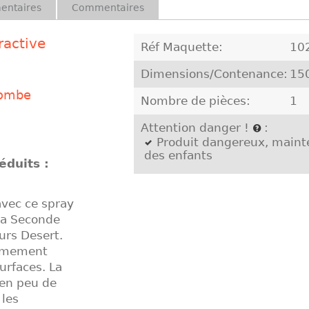
entaires
Commentaires
ractive
Réf Maquette:
10
Dimensions/Contenance:
15
bombe
Nombre de pièces:
1
Attention danger !
:
Produit dangereux, mainte
des enfants
éduits :
vec ce spray
 la Seconde
urs Desert.
rêmement
urfaces. La
 en peu de
 les