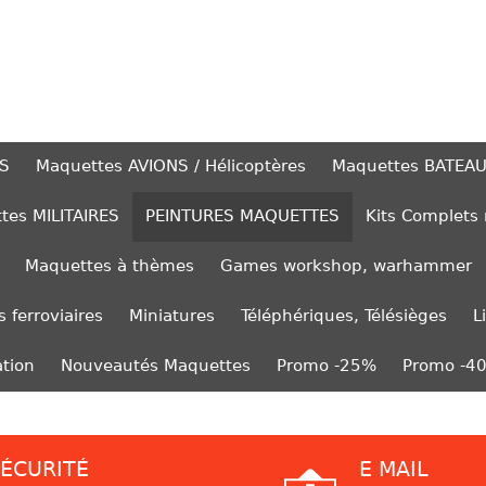
S
Maquettes AVIONS / Hélicoptères
Maquettes BATEA
tes MILITAIRES
PEINTURES MAQUETTES
Kits Complets
Maquettes à thèmes
Games workshop, warhammer
 ferroviaires
Miniatures
Téléphériques, Télésièges
L
ation
Nouveautés Maquettes
Promo -25%
Promo -4
ÉCURITÉ
E MAIL