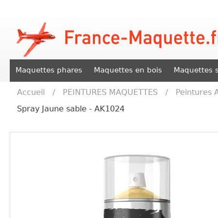
Maquettes phares
Maquettes en bois
Maquettes s
Accueil
/
PEINTURES MAQUETTES
/
Peintures 
Spray Jaune sable - AK1024