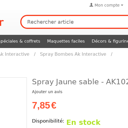
Mon compte
péciales & coffrets
Maquettes faciles
Décors & figurin
Ak Interactive
/
Spray Bombes Ak Interactive
/
Spray Jaune sable - AK10
Ajouter un avis
7,85
€
Disponibilité:
En stock