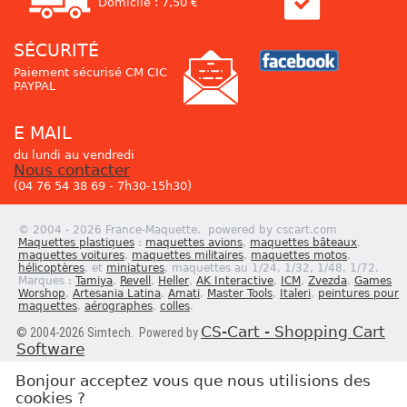
Domicile : 7,50 €
SÉCURITÉ
Paiement sécurisé CM CIC
PAYPAL
E MAIL
du lundi au vendredi
Nous contacter
(04 76 54 38 69 - 7h30-15h30)
© 2004 - 2026 France-Maquette. powered by cscart.com
Maquettes plastiques
:
maquettes avions
,
maquettes bâteaux
,
maquettes voitures
,
maquettes militaires
,
maquettes motos
,
hélicoptères
, et
miniatures
, maquettes au 1/24, 1/32, 1/48, 1/72.
Marques :
Tamiya
,
Revell
,
Heller
,
AK Interactive
,
ICM
,
Zvezda
,
Games
Worshop
,
Artesania Latina
,
Amati
,
Master Tools
,
Italeri
,
peintures pour
maquettes
,
aérographes
,
colles
.
CS-Cart - Shopping Cart
© 2004-2026 Simtech. Powered by
Software
Bonjour acceptez vous que nous utilisions des
cookies ?
Newsletter