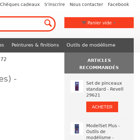
Chèques cadeaux
S'inscrire
Nous contacter
Facebook
Panier vide
es
Peintures & finitions
Outils de modélisme
572
ARTICLES
RECOMMANDÉS
es) -
Set de pinceaux
standard - Revell
29621
ACHETER
ModelSet Plus -
Outils de
modélisme -