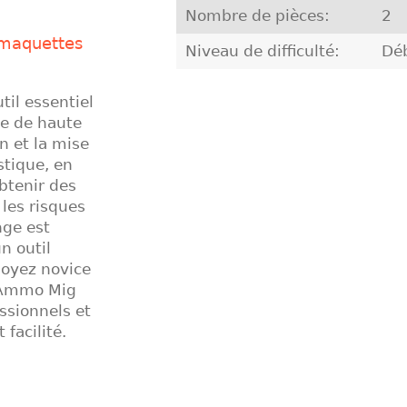
Nombre de pièces:
2
 maquettes
Niveau de difficulté:
Dé
il essentiel
e de haute
n et la mise
stique, en
btenir des
 les risques
nge est
n outil
soyez novice
n Ammo Mig
ssionnels et
facilité.