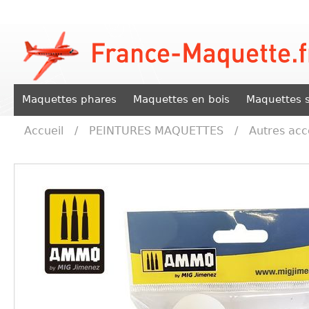
Maquettes phares
Maquettes en bois
Maquettes s
Accueil
/
PEINTURES MAQUETTES
/
Autres acc