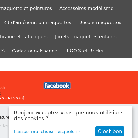
 maquette et peintures
Accessoires modélisme
Kit d'amélioration maquettes
Decors maquettes
ibrairie et catalogues
Jouets, maquettes enfants
0%
Cadeaux naissance
LEGO® et Bricks
edi
er
 7h30-15h30)
Bonjour acceptez vous que nous utilisions
Newsletter
atures
,
des cookies ?
ettes
,
C'est bon
Laissez-moi choisir lesquels : )