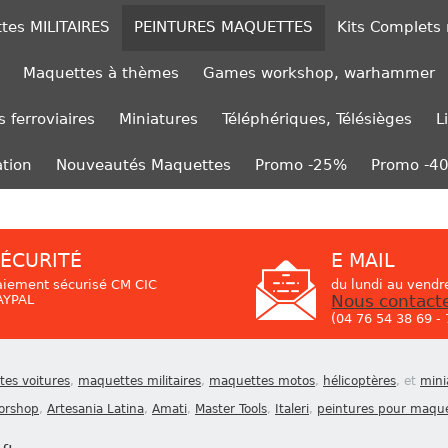
tes MILITAIRES
PEINTURES MAQUETTES
Kits Complets
Maquettes à thèmes
Games workshop, warhammer
 ferroviaires
Miniatures
Téléphériques, Télésièges
L
ation
Nouveautés Maquettes
Promo -25%
Promo -4
ÉCURITÉ
E MAIL
aiement sécurisé CM CIC
du lundi au vendr
AYPAL
Nous contact
(04 76 54 38 69 -
es voitures
,
maquettes militaires
,
maquettes motos
,
hélicoptères
, et
mini
orshop
,
Artesania Latina
,
Amati
,
Master Tools
,
Italeri
,
peintures pour maqu