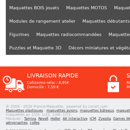
Maquettes BOIS jouets
Maquettes MOTOS
Maquet
Modules de rangement atelier
Maquettes débutants
Figurines
Maquettes radiocommandées
Maquettes
Puzzles et Maquette 3D
Décors miniatures et végét
LIVRAISON RAPIDE
S
Colissimo relai : 6,95€
P
Domicile : 7,50 €
P
© 2004 - 2026 France-Maquette. powered by cscart.com
Maquettes plastiques
:
maquettes avions
,
maquettes bâteaux
,
maquett
maquettes au 1/24, 1/32, 1/48, 1/72.
Marques :
Tamiya
,
Revell
,
Heller
,
AK Interactive
,
ICM
,
Zvezda
,
Games W
aérographes
,
colles
.