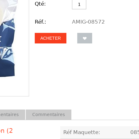
Qté:
Réf.:
AMIG-08572
ACHETER
entaires
Commentaires
on (2
Réf Maquette:
08