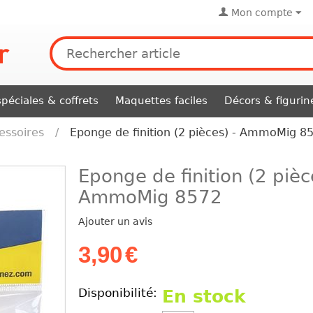
Mon compte
péciales & coffrets
Maquettes faciles
Décors & figurin
essoires
/
Eponge de finition (2 pièces) - AmmoMig 8
Eponge de finition (2 pièc
AmmoMig 8572
Ajouter un avis
3,90
€
Disponibilité:
En stock