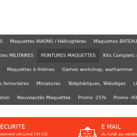
S
Maquettes AVIONS / Hélicoptères
Maquettes BATEA
tes MILITAIRES
PEINTURES MAQUETTES
Kits Complets
Maquettes à thèmes
Games workshop, warhammer
 ferroviaires
Miniatures
Téléphériques, Télésièges
L
ation
Nouveautés Maquettes
Promo -25%
Promo -4
ÉCURITÉ
E MAIL
aiement sécurisé CM CIC
du lundi au vendr