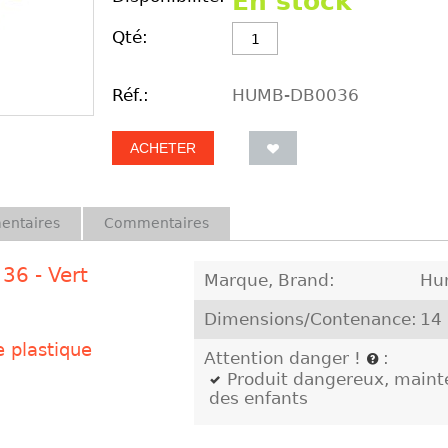
En stock
Qté:
Réf.:
HUMB-DB0036
ACHETER
entaires
Commentaires
36 - Vert
Marque, Brand:
Hu
Dimensions/Contenance:
14
 plastique
Attention danger !
:
Produit dangereux, mainte
des enfants