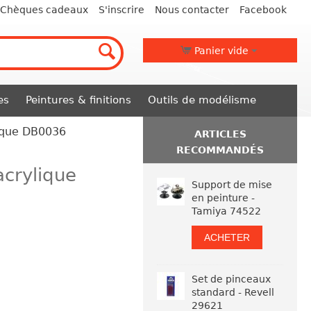
Chèques cadeaux
S'inscrire
Nous contacter
Facebook
Panier vide
es
Peintures & finitions
Outils de modélisme
lique DB0036
ARTICLES
RECOMMANDÉS
acrylique
Support de mise
en peinture -
Tamiya 74522
ACHETER
Set de pinceaux
standard - Revell
29621