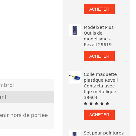
ACHETER
ModelSet Plus -
Outils de
modélisme -
Revell 29619
ACHETER
Colle maquette
plastique Revell
mbrol
Contacta avec
tige métallique -
 ml
39604
nir hors de portée
ACHETER
Set pour peintures