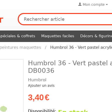
Mon compte
péciales & coffrets
Maquettes faciles
Décors & figurin
peintures maquettes
/
Humbrol 36 - Vert pastel acry
Humbrol 36 - Vert pastel 
DB0036
Humbrol
Ajouter un avis
3,40
€
Disponibilité: