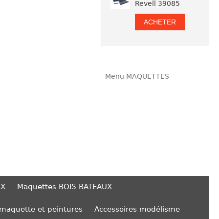
Revell 39085
ACHETER
Menu MAQUETTES
UX
Maquettes BOIS BATEAUX
 maquette et peintures
Accessoires modélisme