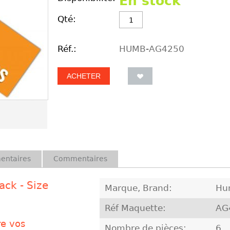
En stock
Qté:
Réf.:
HUMB-AG4250
ACHETER
entaires
Commentaires
ack - Size
Marque, Brand:
Hu
Réf Maquette:
AG
re vos
Nombre de pièces:
6