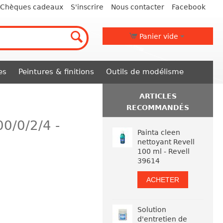
Chèques cadeaux
S'inscrire
Nous contacter
Facebook
Panier vide
es
Peintures & finitions
Outils de modélisme
ARTICLES
RECOMMANDÉS
00/0/2/4 -
Painta cleen
nettoyant Revell
100 ml - Revell
39614
ACHETER
Solution
d'entretien de