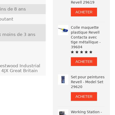
Revell 29619
ns de 8 ans
ACHETER
butant
Colle maquette
plastique Revell
ux moins de 3 ans
Contacta avec
tige métallique -
39604
ACHETER
estwood Industrial
4JX Great Britain
Set pour peintures
Revell - Model Set
29620
ACHETER
Working Station -