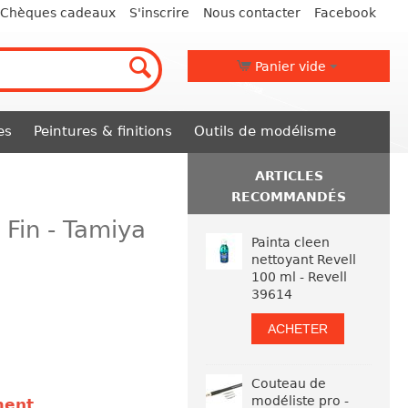
Chèques cadeaux
S'inscrire
Nous contacter
Facebook
Panier vide
es
Peintures & finitions
Outils de modélisme
ARTICLES
RECOMMANDÉS
 Fin - Tamiya
Painta cleen
nettoyant Revell
100 ml - Revell
39614
ACHETER
Couteau de
modéliste pro -
ment