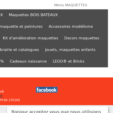
Menu MAQUETTES
UX
Maquettes BOIS BATEAUX
 maquette et peintures
Accessoires modélisme
Kit d'amélioration maquettes
Decors maquettes
ibrairie et catalogues
Jouets, maquettes enfants
0%
Cadeaux naissance
LEGO® et Bricks
edi
er
 7h30-15h30)
Bonjour acceptez vous que nous utilisions