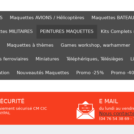
S
Maquettes AVIONS / Hélicoptères
Maquettes BATEA
tes MILITAIRES
PEINTURES MAQUETTES
Kits Complets
Maquettes à thèmes
Games workshop, warhammer
 ferroviaires
Miniatures
Téléphériques, Télésièges
L
ation
Nouveautés Maquettes
Promo -25%
Promo -4
ÉCURITÉ
E MAIL
aiement sécurisé CM CIC
du lundi au vendr
AYPAL
Nous contact
(04 76 54 38 69 -