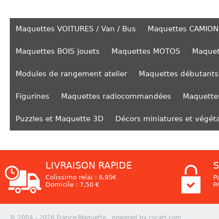
Maquettes VOITURES / Van / Bus
Maquettes CAMION
Maquettes BOIS jouets
Maquettes MOTOS
Maquet
Modules de rangement atelier
Maquettes débutants
Figurines
Maquettes radiocommandées
Maquettes
Puzzles et Maquette 3D
Décors miniatures et végét
LIVRAISON RAPIDE
S
Colissimo relai : 6,95€
P
Domicile : 7,50 €
P
© 2004 - 2026 France-Maquette. powered by cscart.com