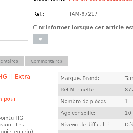
Réf.:
TAM-87217
M'informer lorsque cet article es
entaires
Commentaires
HG II Extra
Marque, Brand:
Ta
Réf Maquette:
87
n pour
Nombre de pièces:
1
Age conseillé:
10
 pointu HG
Niveau de difficulté:
Dé
sion.. Les
poils en crin)