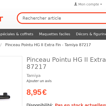
Mon compte
péciales & coffrets
Maquettes faciles
Décors & figurin
/
Pinceau Pointu HG II Extra Fin - Tamiya 87217
Pinceau Pointu HG II Extra
87217
Tamiya
Ajouter un avis
8,95
€
Disponibilité:
Pas en stock actuelle