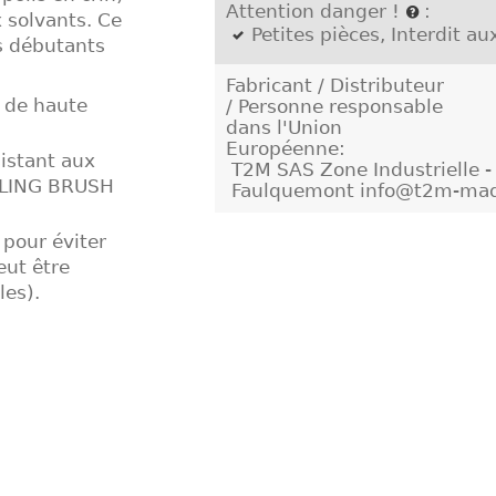
Attention danger !
:
x solvants. Ce
Petites pièces, Interdit a
es débutants
Fabricant / Distributeur
s de haute
/ Personne responsable
dans l'Union
Européenne:
sistant aux
T2M SAS Zone Industrielle 
DELING BRUSH
Faulquemont info@t2m-maq
 pour éviter
eut être
les).