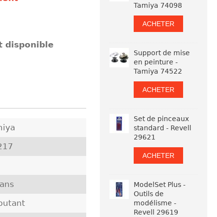
Tamiya 74098
ACHETER
t disponible
Support de mise
en peinture -
Tamiya 74522
ACHETER
Set de pinceaux
miya
standard - Revell
29621
217
ACHETER
 ans
ModelSet Plus -
Outils de
butant
modélisme -
Revell 29619