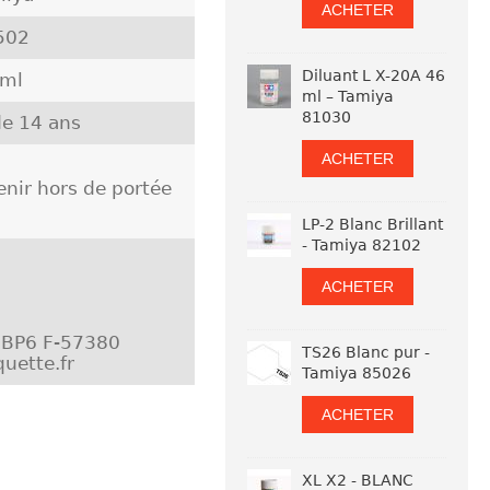
ACHETER
502
Diluant L X-20A 46
 ml
ml – Tamiya
81030
e 14 ans
ACHETER
nir hors de portée
LP-2 Blanc Brillant
- Tamiya 82102
ACHETER
- BP6 F-57380
TS26 Blanc pur -
uette.fr
Tamiya 85026
ACHETER
XL X2 - BLANC