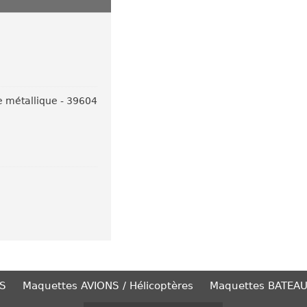
e métallique - 39604
S
Maquettes AVIONS / Hélicoptères
Maquettes BATEA