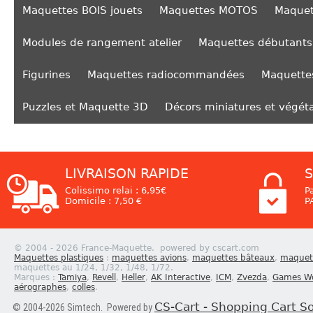
Maquettes BOIS jouets
Maquettes MOTOS
Maquet
Modules de rangement atelier
Maquettes débutants
Figurines
Maquettes radiocommandées
Maquettes
Puzzles et Maquette 3D
Décors miniatures et végét
LIVRAISON RAPIDE
S
Colissimo relai : 6,95€
P
Domicile : 7,50 €
P
© 2004 - 2026 France-Maquette. powered by cscart.com
Maquettes plastiques
:
maquettes avions
,
maquettes bâteaux
,
maquett
maquettes au 1/24, 1/32, 1/48, 1/72.
Marques :
Tamiya
,
Revell
,
Heller
,
AK Interactive
,
ICM
,
Zvezda
,
Games W
aérographes
,
colles
.
CS-Cart - Shopping Cart S
© 2004-2026 Simtech. Powered by