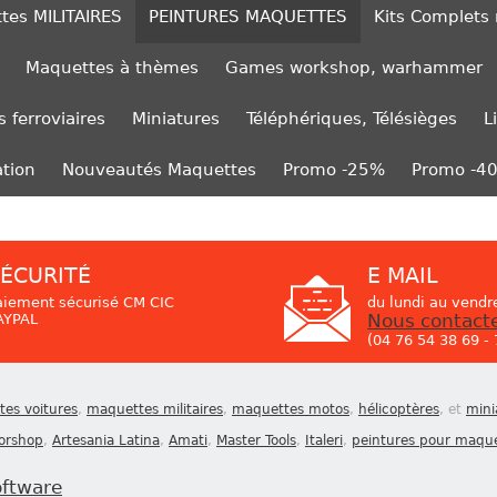
tes MILITAIRES
PEINTURES MAQUETTES
Kits Complets
Maquettes à thèmes
Games workshop, warhammer
 ferroviaires
Miniatures
Téléphériques, Télésièges
L
ation
Nouveautés Maquettes
Promo -25%
Promo -4
ÉCURITÉ
E MAIL
aiement sécurisé CM CIC
du lundi au vendr
AYPAL
Nous contact
(04 76 54 38 69 -
es voitures
,
maquettes militaires
,
maquettes motos
,
hélicoptères
, et
mini
orshop
,
Artesania Latina
,
Amati
,
Master Tools
,
Italeri
,
peintures pour maqu
oftware