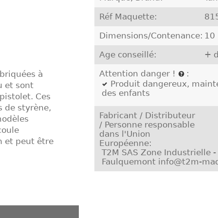
Réf Maquette:
81
Dimensions/Contenance:
10
Age conseillé:
+ d
Attention danger !
:
briquées à
Produit dangereux, mainte
u et sont
des enfants
pistolet. Ces
s de styrène,
Fabricant / Distributeur
modèles
/ Personne responsable
coule
dans l'Union
 et peut être
Européenne:
T2M SAS Zone Industrielle 
Faulquemont info@t2m-maq