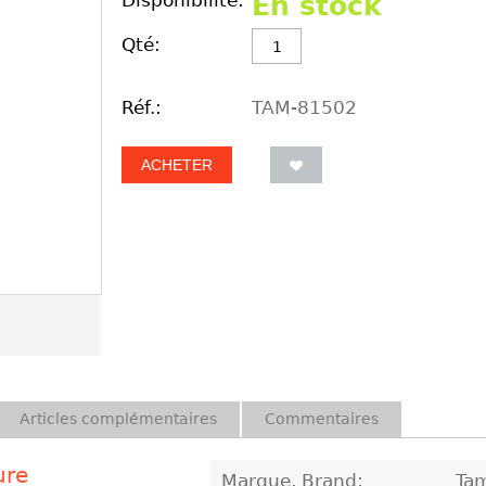
Disponibilité:
En stock
Qté:
Réf.:
TAM-81502
ACHETER
Articles complémentaires
Commentaires
ure
Marque, Brand:
Ta