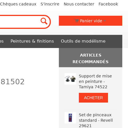
Chèques cadeaux
S'inscrire
Nous contacter
Facebook
Panier vide
es
Peintures & finitions
Outils de modélisme
ARTICLES
RECOMMANDÉS
Support de mise
a 81502
en peinture -
Tamiya 74522
ACHETER
Set de pinceaux
standard - Revell
29621