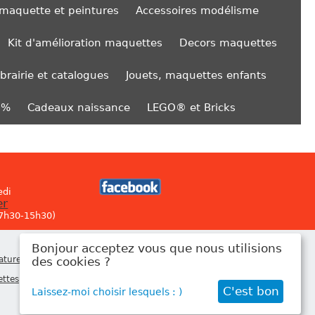
 maquette et peintures
Accessoires modélisme
Kit d'amélioration maquettes
Decors maquettes
ibrairie et catalogues
Jouets, maquettes enfants
0%
Cadeaux naissance
LEGO® et Bricks
edi
er
 7h30-15h30)
Bonjour acceptez vous que nous utilisions
Newsletter
atures
,
des cookies ?
ettes
,
C'est bon
Laissez-moi choisir lesquels : )