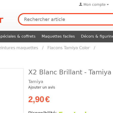
Mon compte
péciales & coffrets
Maquettes faciles
Décors & figurin
eintures maquettes
/
Flacons Tamiya Color
/
X2 Blanc Brillant - Tamiy
Tamiya
Ajouter un avis
2,90
€