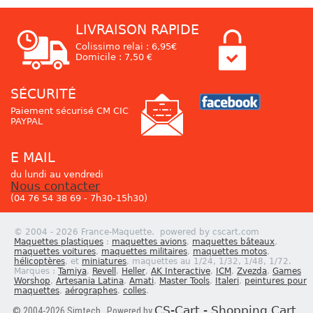
LIVRAISON RAPIDE
Colissimo relai : 6,95€
Domicile : 7,50 €
SÉCURITÉ
Paiement sécurisé CM CIC
PAYPAL
E MAIL
du lundi au vendredi
Nous contacter
(04 76 54 38 69 - 7h30-15h30)
© 2004 - 2026 France-Maquette. powered by cscart.com
Maquettes plastiques
:
maquettes avions
,
maquettes bâteaux
,
maquettes voitures
,
maquettes militaires
,
maquettes motos
,
hélicoptères
, et
miniatures
, maquettes au 1/24, 1/32, 1/48, 1/72.
Marques :
Tamiya
,
Revell
,
Heller
,
AK Interactive
,
ICM
,
Zvezda
,
Games
Worshop
,
Artesania Latina
,
Amati
,
Master Tools
,
Italeri
,
peintures pour
maquettes
,
aérographes
,
colles
.
CS-Cart - Shopping Cart
© 2004-2026 Simtech. Powered by