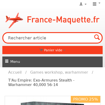
Panier vide
Menu
Accueil
/
Games workshop, warhammer
/
T'Au Empire: Exo-Armures Stealth -
Warhammer 40,000 56-14
PROMO 25%