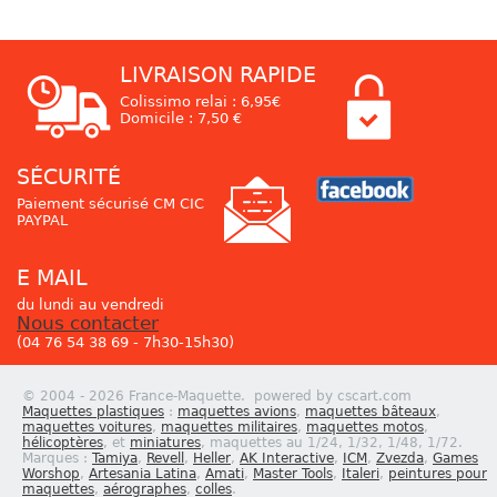
LIVRAISON RAPIDE
Colissimo relai : 6,95€
Domicile : 7,50 €
SÉCURITÉ
Paiement sécurisé CM CIC
PAYPAL
E MAIL
du lundi au vendredi
Nous contacter
(04 76 54 38 69 - 7h30-15h30)
© 2004 - 2026 France-Maquette. powered by cscart.com
Maquettes plastiques
:
maquettes avions
,
maquettes bâteaux
,
maquettes voitures
,
maquettes militaires
,
maquettes motos
,
hélicoptères
, et
miniatures
, maquettes au 1/24, 1/32, 1/48, 1/72.
Marques :
Tamiya
,
Revell
,
Heller
,
AK Interactive
,
ICM
,
Zvezda
,
Games
Worshop
,
Artesania Latina
,
Amati
,
Master Tools
,
Italeri
,
peintures pour
maquettes
,
aérographes
,
colles
.