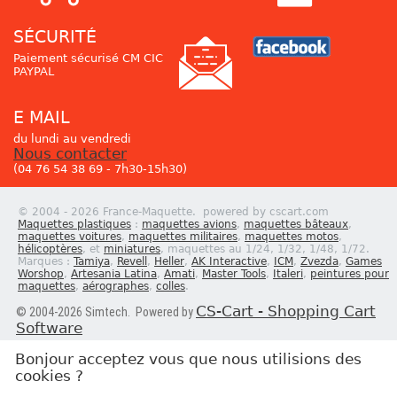
SÉCURITÉ
Paiement sécurisé CM CIC
PAYPAL
E MAIL
du lundi au vendredi
Nous contacter
(04 76 54 38 69 - 7h30-15h30)
© 2004 - 2026 France-Maquette. powered by cscart.com
Maquettes plastiques
:
maquettes avions
,
maquettes bâteaux
,
maquettes voitures
,
maquettes militaires
,
maquettes motos
,
hélicoptères
, et
miniatures
, maquettes au 1/24, 1/32, 1/48, 1/72.
Marques :
Tamiya
,
Revell
,
Heller
,
AK Interactive
,
ICM
,
Zvezda
,
Games
Worshop
,
Artesania Latina
,
Amati
,
Master Tools
,
Italeri
,
peintures pour
maquettes
,
aérographes
,
colles
.
CS-Cart - Shopping Cart
© 2004-2026 Simtech. Powered by
Software
Bonjour acceptez vous que nous utilisions des
cookies ?
Newsletter