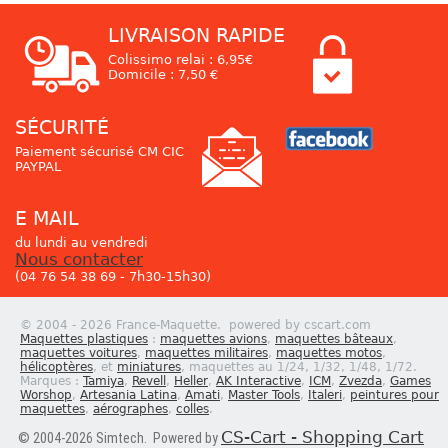
LIVRAISON RAPIDE
Colissimo relai : 6,95€
Domicile : 7,50 €
SÉCURITÉ
Paiement sécurisé CM CIC
PAYPAL
E MAIL
du lundi au vendredi
Nous contacter
(04 76 54 38 69 - 7h30-15h30)
© 2004 - 2026 France-Maquette. powered by cscart.com
Maquettes plastiques
:
maquettes avions
,
maquettes bâteaux
,
maquettes voitures
,
maquettes militaires
,
maquettes motos
,
hélicoptères
, et
miniatures
, maquettes au 1/24, 1/32, 1/48, 1/72.
Marques :
Tamiya
,
Revell
,
Heller
,
AK Interactive
,
ICM
,
Zvezda
,
Games
Worshop
,
Artesania Latina
,
Amati
,
Master Tools
,
Italeri
,
peintures pour
maquettes
,
aérographes
,
colles
.
CS-Cart - Shopping Cart
© 2004-2026 Simtech. Powered by