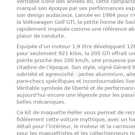
Véritable icône des années 80, cette compacte
marqué son époque par ses performances expl
son design audacieux. Lancée en 1984 pour riv
la Volkswagen Golf GTI, la petite lionne de So
rapidement imposée comme une référence ab
plaisir de conduite.
Équipée d’un moteur 1,9 litre développant 1
pour seulement 921 kilos, la 205 GTI offrait u
pointe proche des 200 km/h, une prouesse po
citadine de l’époque. Son style, signé Gérard We
sobriété et agressivité : jantes aluminium, aile
pare-chocs spécifiques et incontournables lise
Véritable symbole de liberté et de performance
aujourd’hui encore une légende pour les pass
belles mécaniques.
Ce kit de maquette Heller vous permet de rec
fidèlement cette voiture mythique, avec un h
détail pour l’intérieur, le moteur et la carrosse
pour les maquettistes et les collectionneurs n