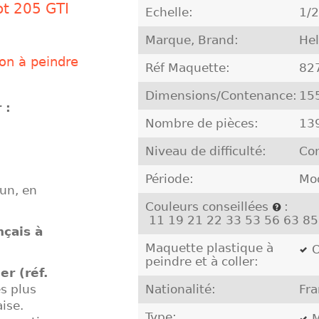
ot 205 GTI
Echelle:
1/
Marque, Brand:
Hel
ion à peindre
Réf Maquette:
82
Dimensions/Contenance:
15
 :
Nombre de pièces:
13
Niveau de difficulté:
Co
Période:
Mo
run, en
Couleurs conseillées
:
11 19 21 22 33 53 56 63 8
nçais à
Maquette plastique à
O
peindre et à coller:
er (réf.
s plus
Nationalité:
Fra
ise.
Type:
M