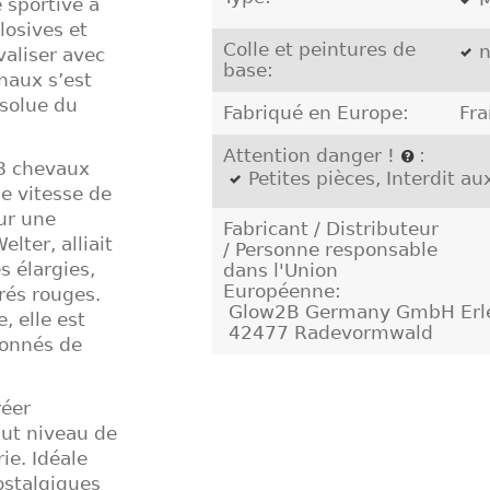
 sportive a
osives et
Colle et peintures de
n
aliser avec
base:
chaux s’est
solue du
Fabriqué en Europe:
Fra
Attention danger !
:
28 chevaux
Petites pièces, Interdit a
ne vitesse de
ur une
Fabricant / Distributeur
lter, alliait
/ Personne responsable
s élargies,
dans l'Union
Européenne:
rés rouges.
Glow2B Germany GmbH Erlen
, elle est
42477 Radevormwald
ionnés de
réer
aut niveau de
rie. Idéale
ostalgiques