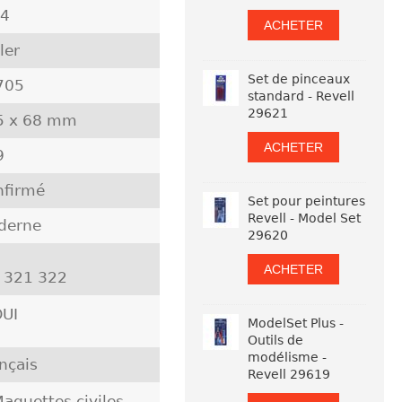
24
ACHETER
ler
Set de pinceaux
705
standard - Revell
29621
5 x 68 mm
ACHETER
9
nfirmé
Set pour peintures
Revell - Model Set
derne
29620
ACHETER
5 321 322
UI
ModelSet Plus -
Outils de
modélisme -
nçais
Revell 29619
aquettes civiles