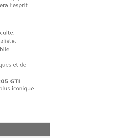
ra l’esprit
culte.
aliste.
bile
iques et de
205 GTI
 plus iconique