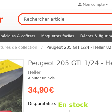
Mon compte
péciales & coffrets
Maquettes faciles
Décors & figurin
itures de collection
/
Peugeot 205 GTI 1/24 - Heller 8
Peugeot 205 GTI 1/24 - H
Heller
Ajouter un avis
34,90
€
Disponibilité:
En stock