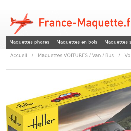
Maquettes phares
Maquettes en bois
Maquettes s
Accueil
/
Maquettes VOITURES / Van / Bus
/
Vo