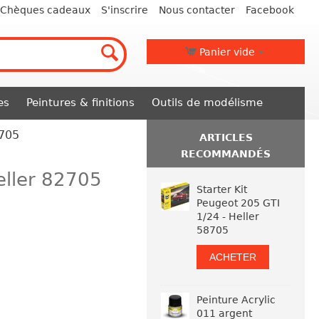
Chèques cadeaux
S'inscrire
Nous contacter
Facebook
Panier vide
es
Peintures & finitions
Outils de modélisme
2705
ARTICLES
RECOMMANDÉS
eller 82705
Starter Kit
Peugeot 205 GTI
1/24 - Heller
58705
ACHETER
Peinture Acrylic
011 argent