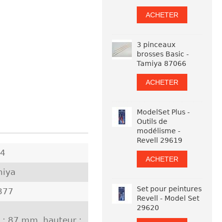
ACHETER
3 pinceaux
brosses Basic -
Tamiya 87066
ACHETER
ModelSet Plus -
Outils de
modélisme -
Revell 29619
24
ACHETER
miya
Set pour peintures
377
Revell - Model Set
29620
 : 87 mm, hauteur :