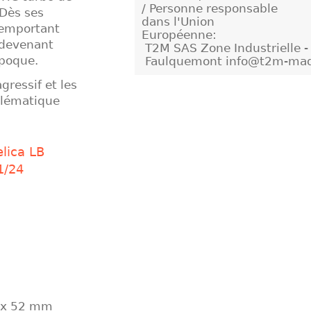
/ Personne responsable
Dès ses
dans l'Union
 remportant
Européenne:
, devenant
T2M SAS Zone Industrielle 
époque.
Faulquemont info@t2m-maq
gressif et les
blématique
elica LB
1/24
 x 52 mm