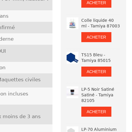
ACHETER
 ans
Colle liquide 40
ml - Tamiya 87003
nfirmé
ACHETER
derne
UI
TS15 Bleu -
Tamiya 85015
pon
ACHETER
aquettes civiles
LP-5 Noir Satiné
on incluses
Satiné - Tamiya
82105
ACHETER
ux moins de 3 ans
LP-70 Aluminium