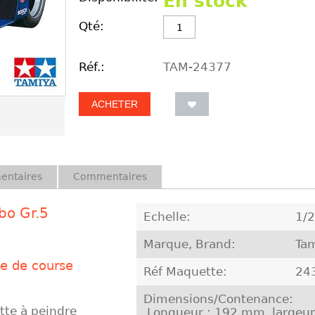
En stock
Qté:
Réf.:
TAM-24377
ACHETER
entaires
Commentaires
bo Gr.5
Echelle:
1/
Marque, Brand:
Ta
se de course
Réf Maquette:
24
Dimensions/Contenance:
te à peindre
Longueur : 192 mm, largeur