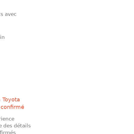
ts avec
in
a Toyota
 confirmé
rience
e des détails
nfirmés