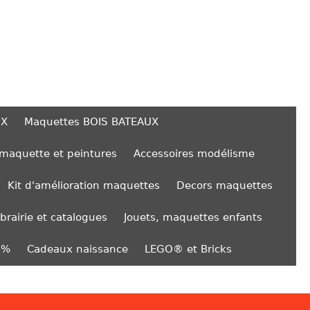
UX
Maquettes BOIS BATEAUX
 maquette et peintures
Accessoires modélisme
Kit d'amélioration maquettes
Decors maquettes
ibrairie et catalogues
Jouets, maquettes enfants
0%
Cadeaux naissance
LEGO® et Bricks