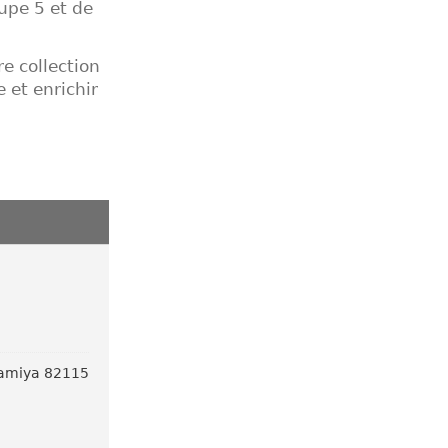
upe 5 et de
re collection
 et enrichir
 Tamiya 82115