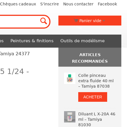
Chèques cadeaux
S'inscrire
Nous contacter
Facebook
Panier vide
es
Peintures & finitions
Outils de modélisme
 Tamiya 24377
ARTICLES
RECOMMANDÉS
5 1/24 -
Colle pinceau
extra fluide 40 ml
– Tamiya 87038
ACHETER
Diluant L X-20A 46
ml – Tamiya
81030