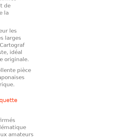
t de
e la
eur les
s larges
Cartograf
te, idéal
e originale.
llente pièce
japonaises
rique.
quette
firmés
blématique
 aux amateurs