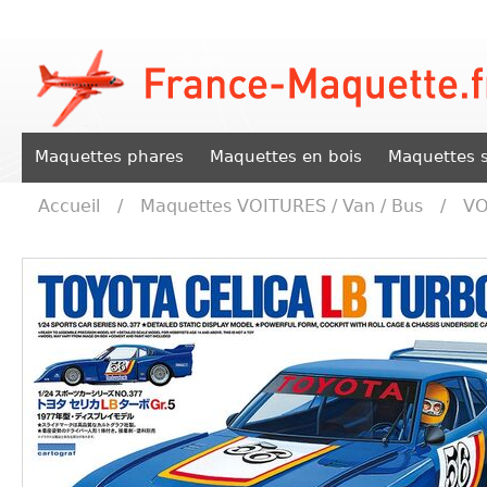
Maquettes phares
Maquettes en bois
Maquettes s
Accueil
/
Maquettes VOITURES / Van / Bus
/
VO