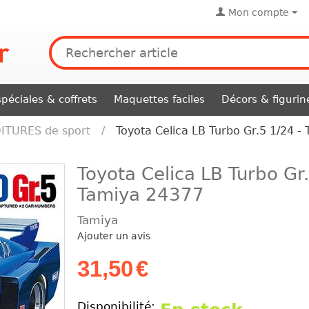
Mon compte
péciales & coffrets
Maquettes faciles
Décors & figurin
ITURES de sport
/
Toyota Celica LB Turbo Gr.5 1/24 -
Toyota Celica LB Turbo Gr.
Tamiya 24377
Tamiya
Ajouter un avis
31,50
€
Disponibilité: