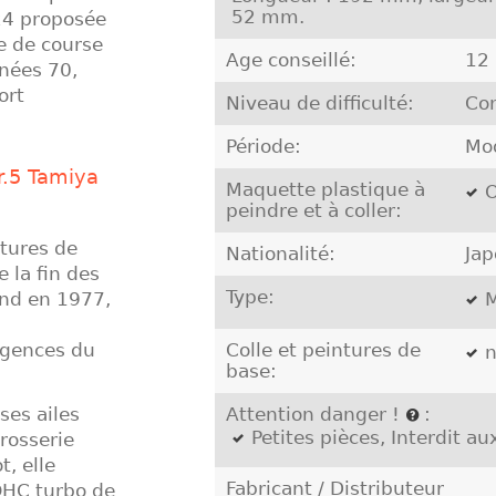
52 mm.
/24 proposée
re de course
Age conseillé:
12
nnées 70,
ort
Niveau de difficulté:
Co
Période:
Mo
r.5 Tamiya
Maquette plastique à
O
peindre et à coller:
itures de
Nationalité:
Ja
 la fin des
Type:
nd en 1977,
M
igences du
Colle et peintures de
n
base:
ses ailes
Attention danger !
:
Petites pièces, Interdit a
rrosserie
, elle
Fabricant / Distributeur
OHC turbo de