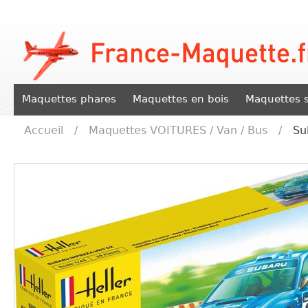
Maquettes phares
Maquettes en bois
Maquettes s
Accueil
/
Maquettes VOITURES / Van / Bus
/
Su