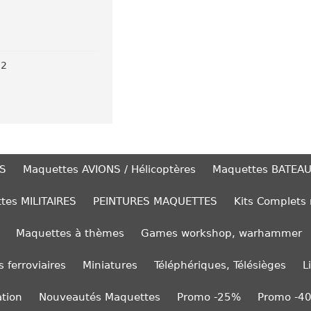
02
S
Maquettes AVIONS / Hélicoptères
Maquettes BATEA
tes MILITAIRES
PEINTURES MAQUETTES
Kits Complets
Maquettes à thèmes
Games workshop, warhammer
 ferroviaires
Miniatures
Téléphériques, Télésièges
L
ation
Nouveautés Maquettes
Promo -25%
Promo -4