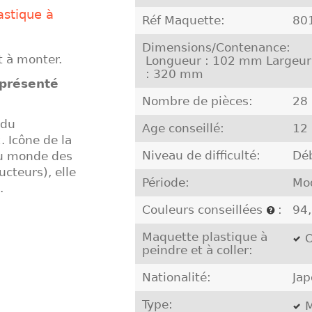
astique à
Réf Maquette:
80
Dimensions/Contenance:
t à monter.
Longueur : 102 mm Largeur
: 320 mm
eprésenté
Nombre de pièces:
28
 du
Age conseillé:
12
 Icône de la
Niveau de difficulté:
Dé
du monde des
ructeurs), elle
Période:
Mo
.
Couleurs conseillées
:
94
Maquette plastique à
O
peindre et à coller:
Nationalité:
Ja
Type:
M