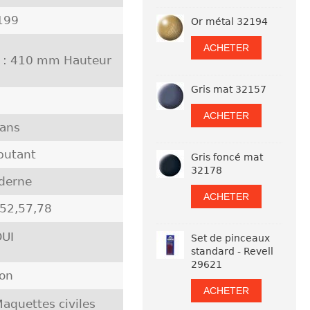
199
Or métal 32194
ACHETER
 : 410 mm Hauteur
Gris mat 32157
ACHETER
 ans
butant
Gris foncé mat
32178
derne
ACHETER
,52,57,78
UI
Set de pinceaux
standard - Revell
29621
pon
ACHETER
aquettes civiles