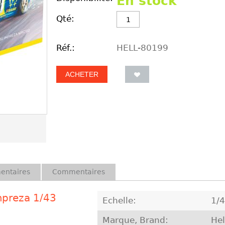
En stock
Qté:
Réf.:
HELL-80199
ACHETER
entaires
Commentaires
mpreza 1/43
Echelle:
1/
Marque, Brand:
Hel