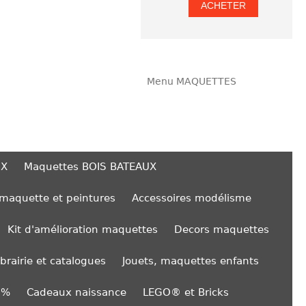
ACHETER
Menu MAQUETTES
UX
Maquettes BOIS BATEAUX
 maquette et peintures
Accessoires modélisme
Kit d'amélioration maquettes
Decors maquettes
ibrairie et catalogues
Jouets, maquettes enfants
0%
Cadeaux naissance
LEGO® et Bricks