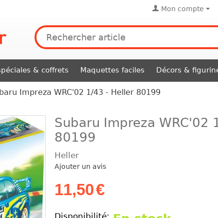
Mon compte
péciales & coffrets
Maquettes faciles
Décors & figurin
baru Impreza WRC'02 1/43 - Heller 80199
Subaru Impreza WRC'02 1/
80199
Heller
Ajouter un avis
11,50
€
Disponibilité: