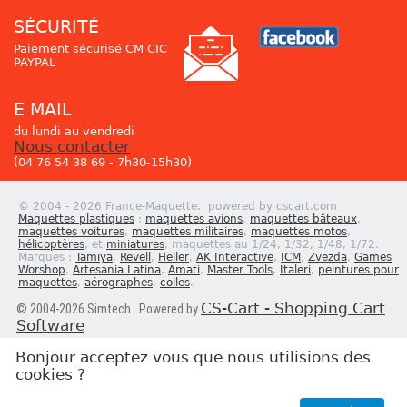
SÉCURITÉ
Paiement sécurisé CM CIC
PAYPAL
E MAIL
du lundi au vendredi
Nous contacter
(04 76 54 38 69 - 7h30-15h30)
© 2004 - 2026 France-Maquette. powered by cscart.com
Maquettes plastiques
:
maquettes avions
,
maquettes bâteaux
,
maquettes voitures
,
maquettes militaires
,
maquettes motos
,
hélicoptères
, et
miniatures
, maquettes au 1/24, 1/32, 1/48, 1/72.
Marques :
Tamiya
,
Revell
,
Heller
,
AK Interactive
,
ICM
,
Zvezda
,
Games
Worshop
,
Artesania Latina
,
Amati
,
Master Tools
,
Italeri
,
peintures pour
maquettes
,
aérographes
,
colles
.
CS-Cart - Shopping Cart
© 2004-2026 Simtech. Powered by
Software
Bonjour acceptez vous que nous utilisions des
cookies ?
Newsletter