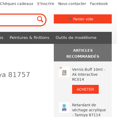
Chèques cadeaux
S'inscrire
Nous contacter
Facebook
Panier vide
es
Peintures & finitions
Outils de modélisme
ARTICLES
RECOMMANDÉS
Vernis Buff 10ml -
ya 81757
Ak Interactive
RC014
ACHETER
Retardant de
séchage acrylique
- Tamiya 87114