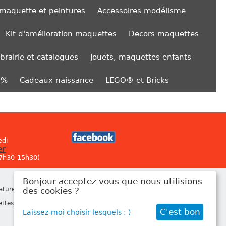
 maquette et peintures
Accessoires modélisme
Kit d'amélioration maquettes
Decors maquettes
ibrairie et catalogues
Jouets, maquettes enfants
0%
Cadeaux naissance
LEGO® et Bricks
edi
er
 7h30-15h30)
Bonjour acceptez vous que nous utilisions
Newsletter
atures
,
des cookies ?
ettes
,
C'est bon
Laissez-moi choisir lesquels : )