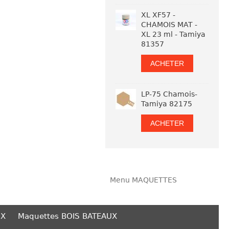
XL XF57 -
CHAMOIS MAT -
XL 23 ml - Tamiya
81357
ACHETER
LP-75 Chamois-
Tamiya 82175
ACHETER
Menu MAQUETTES
UX
Maquettes BOIS BATEAUX