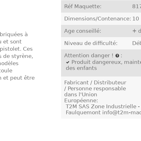
Réf Maquette:
81
Dimensions/Contenance:
10
Age conseillé:
+ d
briquées à
u et sont
Niveau de difficulté:
Dé
pistolet. Ces
Attention danger !
:
s de styrène,
Produit dangereux, mainte
modèles
des enfants
coule
 et peut être
Fabricant / Distributeur
/ Personne responsable
dans l'Union
Européenne:
T2M SAS Zone Industrielle 
Faulquemont info@t2m-maq