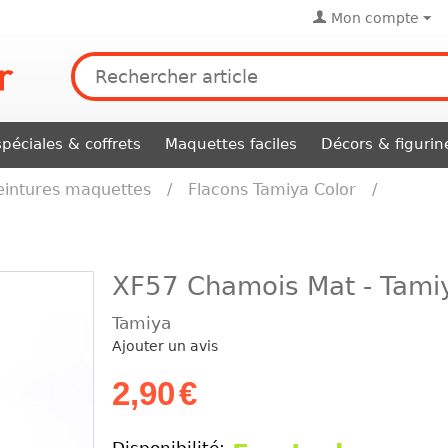
Mon compte
péciales & coffrets
Maquettes faciles
Décors & figurin
eintures maquettes
/
Flacons Tamiya Color
/
XF57 Chamois Mat - Tami
Tamiya
Ajouter un avis
2,90
€