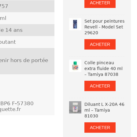
ACHETER
757
 ml
Set pour peintures
Revell - Model Set
e 14 ans
29620
butant
ACHETER
nir hors de portée
Colle pinceau
extra fluide 40 ml
– Tamiya 87038
ACHETER
- BP6 F-57380
Diluant L X-20A 46
uette.fr
ml – Tamiya
81030
ACHETER