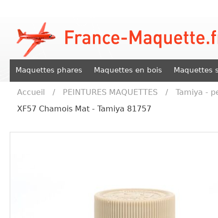
Maquettes phares
Maquettes en bois
Maquettes s
Accueil
/
PEINTURES MAQUETTES
/
Tamiya - p
XF57 Chamois Mat - Tamiya 81757