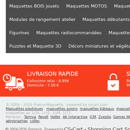
Maquettes BOIS jouets
Maquettes MOTOS
Maquet
Modules de rangement atelier
Maquettes débutants
Figurines
Maquettes radiocommandées
Maquettes
Puzzles et Maquette 3D
Décors miniatures et végét
LIVRAISON RAPIDE
S
Colissimo relai : 6,95€
P
Domicile : 7,50 €
P
© 2004 - 2026 France-Maquette. powered by cscart.com
Maquettes plastiques
:
maquettes avions
,
maquettes bâteaux
,
maquett
maquettes au 1/24, 1/32, 1/48, 1/72.
Marques :
Tamiya
,
Revell
,
Heller
,
AK Interactive
,
ICM
,
Zvezda
,
Games W
aérographes
,
colles
.
CS-Cart - Shopping Cart S
© 2004-2026 Simtech. Powered by