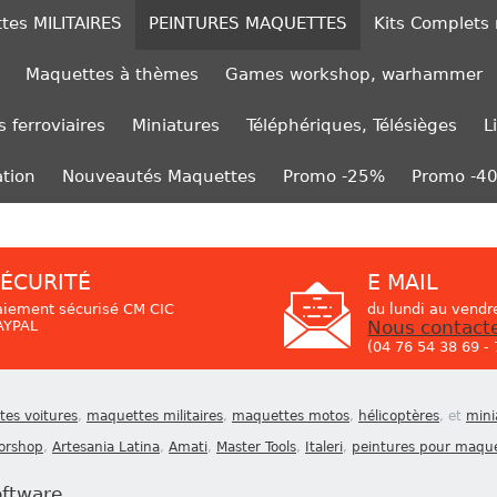
tes MILITAIRES
PEINTURES MAQUETTES
Kits Complets
Maquettes à thèmes
Games workshop, warhammer
 ferroviaires
Miniatures
Téléphériques, Télésièges
L
ation
Nouveautés Maquettes
Promo -25%
Promo -4
ÉCURITÉ
E MAIL
aiement sécurisé CM CIC
du lundi au vendr
AYPAL
Nous contact
(04 76 54 38 69 -
es voitures
,
maquettes militaires
,
maquettes motos
,
hélicoptères
, et
mini
orshop
,
Artesania Latina
,
Amati
,
Master Tools
,
Italeri
,
peintures pour maqu
oftware