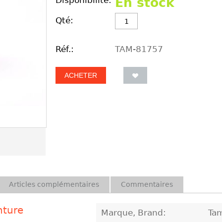
Disponibilité:
En stock
Qté:
Réf.:
TAM-81757
ACHETER
Articles complémentaires
Commentaires
nture
Marque, Brand:
Ta