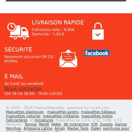
LIVRAISON RAPIDE
Colissimo relai : 6,95€
Domicile : 7,50 €
SÉCURITÉ
Paiement sécurisé CM CIC
PAYPAL
E MAIL
du lundi au vendredi
Nous contacter
(04 76 54 38 69 - 7h30-15h30)
© 2004 - 2026 France-Maquette. powered by cscart.com
Maquettes plastiques
:
maquettes avions
,
maquettes bâteaux
,
maquettes voitures
,
maquettes militaires
,
maquettes motos
,
hélicoptères
, et
miniatures
, maquettes au 1/24, 1/32, 1/48, 1/72.
Marques :
Tamiya
,
Revell
,
Heller
,
AK Interactive
,
ICM
,
Zvezda
,
Games
Worshop
,
Artesania Latina
,
Amati
,
Master Tools
,
Italeri
,
peintures pour