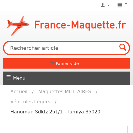
Panier vide
Menu
Accueil
/
Maquettes MILITAIRES
/
Véhicules Légers
/
Hanomag Sdkfz 251/1 - Tamiya 35020