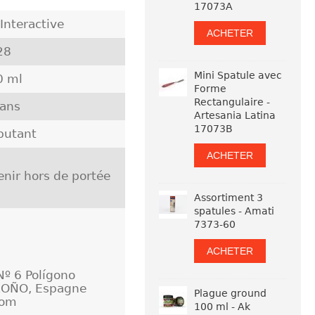
17073A
Interactive
ACHETER
28
Mini Spatule avec
0 ml
Forme
Rectangulaire -
 ans
Artesania Latina
17073B
butant
ACHETER
nir hors de portée
Assortiment 3
spatules - Amati
7373-60
ACHETER
Nº 6 Polígono
GROÑO, Espagne
Plague ground
com
100 ml - Ak