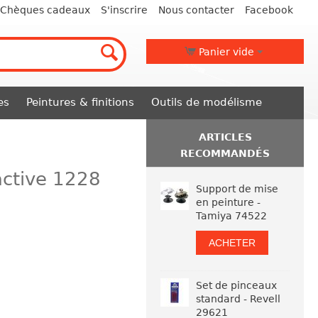
Chèques cadeaux
S'inscrire
Nous contacter
Facebook
Panier vide
es
Peintures & finitions
Outils de modélisme
ARTICLES
RECOMMANDÉS
active 1228
Support de mise
en peinture -
Tamiya 74522
ACHETER
Set de pinceaux
standard - Revell
29621