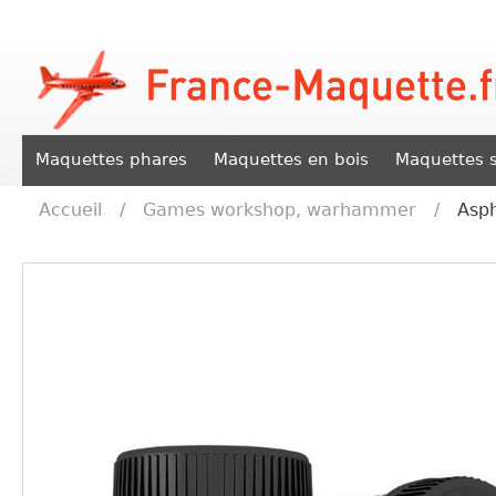
Maquettes phares
Maquettes en bois
Maquettes s
Accueil
/
Games workshop, warhammer
/
Asph