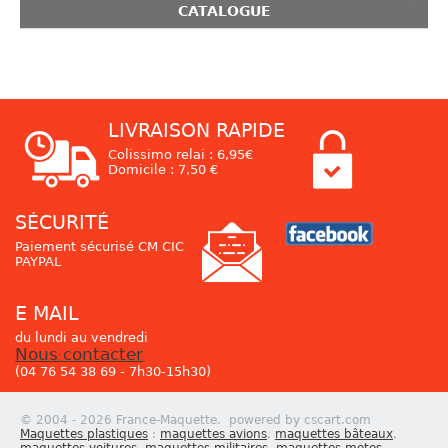
CATALOGUE
LIVRAISON RAPIDE
Colissimo relai : 6,95€
Domicile : 7,50 €
SÉCURITÉ
Paiement sécurisé CM CIC
PAYPAL
E MAIL
du lundi au vendredi
Nous contacter
(04 76 54 38 69 - 7h30-15h30)
© 2004 - 2026 France-Maquette. powered by cscart.com
Maquettes plastiques
:
maquettes avions
,
maquettes bâteaux
,